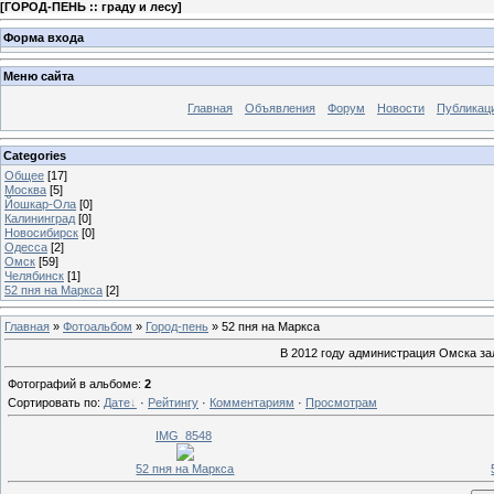
[
ГОРОД-ПЕНЬ :: граду и лесу
]
Форма входа
Меню сайта
Главная
Объявления
Форум
Новости
Публикац
Categories
Общее
[17]
Москва
[5]
Йошкар-Ола
[0]
Калининград
[0]
Новосибирск
[0]
Одесса
[2]
Омск
[59]
Челябинск
[1]
52 пня на Маркса
[2]
Главная
»
Фотоальбом
»
Город-пень
» 52 пня на Маркса
В 2012 году администрация Омска за
Фотографий в альбоме
:
2
Сортировать по
:
Дате
·
Рейтингу
·
Комментариям
·
Просмотрам
IMG_8548
52 пня на Маркса