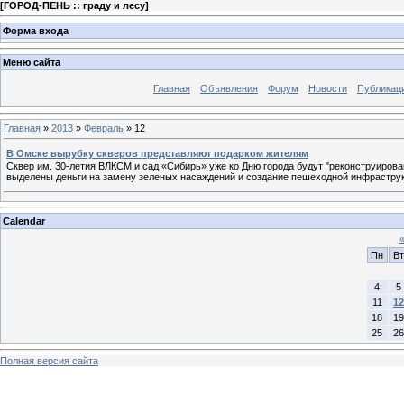
[
ГОРОД-ПЕНЬ :: граду и лесу
]
Форма входа
Меню сайта
Главная
Объявления
Форум
Новости
Публикац
Главная
»
2013
»
Февраль
»
12
В Омске вырубку скверов представляют подарком жителям
Сквер им. 30-летия ВЛКСМ и сад «Сибирь» уже ко Дню города будут "реконструирова
выделены деньги на замену зеленых насаждений и создание пешеходной инфрастру
Calendar
Пн
Вт
4
5
11
12
18
19
25
26
Полная версия сайта