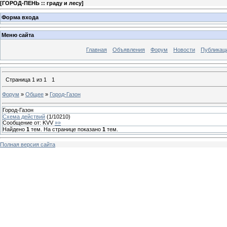
[
ГОРОД-ПЕНЬ :: граду и лесу
]
Форма входа
Меню сайта
Главная
Объявления
Форум
Новости
Публикац
Страница
1
из
1
1
Форум
»
Общее
»
Город-Газон
Город-Газон
Схема действий
(
1
/
10210
)
Сообщение от:
KVV
»»
Найдено
1
тем. На странице показано
1
тем.
Полная версия сайта