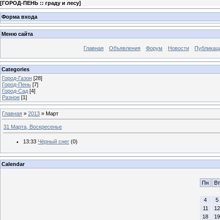
[
ГОРОД-ПЕНЬ :: граду и лесу
]
Форма входа
Меню сайта
Главная
Объявления
Форум
Новости
Публикац
Categories
Город-Газон
[28]
Город-Пень
[7]
Город-Сад
[4]
Разное
[1]
Главная
»
2013
»
Март
31 Марта, Воскресенье
13:33
Чёрный снег
(0)
Calendar
Пн
Вт
4
5
11
12
18
19