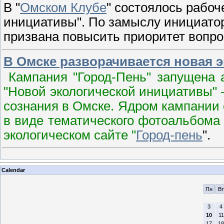
В "
Омском Клубе
" состоялось рабоч
инициативы". По замыслу инициатор
призвана повысить приоритет вопро
В Омске разворачивается новая 
Кампания "Город-Пень" запущена 
"Новой экологической инициативы" 
сознания в Омске. Ядром кампании
в виде тематического фотоальбома 
экологическом сайте "
Город-пень
".
Calendar
Пн
Вт
3
4
10
11
17
18