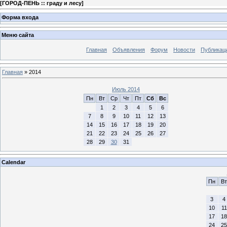
[
ГОРОД-ПЕНЬ :: граду и лесу
]
Форма входа
Меню сайта
Главная
Объявления
Форум
Новости
Публикац
Главная
»
2014
Июль 2014
Пн
Вт
Ср
Чт
Пт
Сб
Вс
1
2
3
4
5
6
7
8
9
10
11
12
13
14
15
16
17
18
19
20
21
22
23
24
25
26
27
28
29
30
31
Calendar
Пн
Вт
3
4
10
11
17
18
24
25